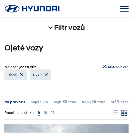
Filtr vozů
Ojeté vozy
Nalezen
jeden
vůz
Odstranit vše
Diesel
GV70
do provozu
najeté km
nejnižší cena
nejvyšší cena
stáří inzerát
Počet na stránku:
9
18
27