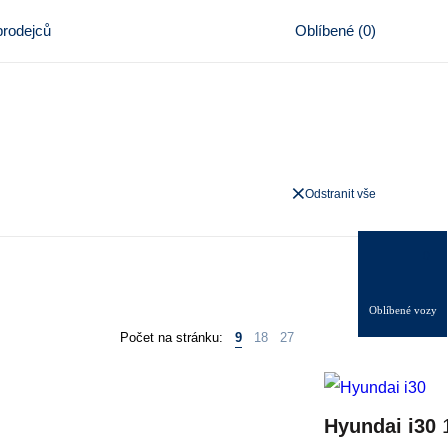
rodejců
Oblíbené
(
0
)
Odstranit vše
0
Oblíbené vozy
Počet na stránku:
9
18
27
Hyundai i30
1