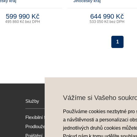
eský kraj
Jihočeský kraj
599 990 Kč
644 990 Kč
495 860 Kč bez DPH
533 050 Kč bez DPH
1
Vážíme si Vašeho soukr
Služby
Hyund
Používáme cookies nezbytné pro 
Flexibilní financování
Model
a návštěvnosti a personalizaci ob
Prodloužená záruka
Nové 
jednotlivých druhů cookies můžet
Pojištění
Předv
Pokud nám k tomu udělíte souhla