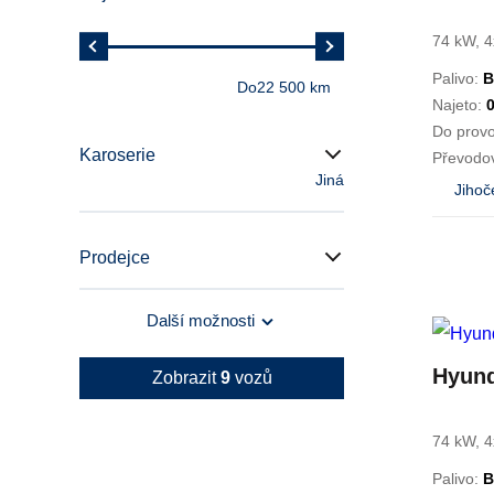
74 kW, 4
Palivo:
B
Do
22 500 km
Najeto:
Do prov
Karoserie
Převodo
Jiná
Jihoč
Prodejce
Další možnosti
Hyund
Zobrazit
9
vozů
74 kW, 4
Palivo:
B