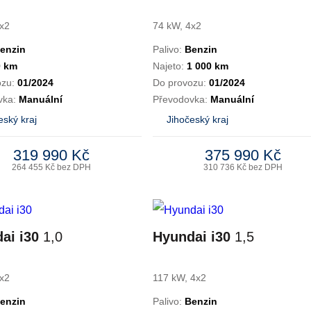
x2
74 kW, 4x2
enzin
Palivo:
Benzin
0 km
Najeto:
1 000 km
ozu:
01/2024
Do provozu:
01/2024
vka:
Manuální
Převodovka:
Manuální
eský kraj
Jihočeský kraj
319 990 Kč
375 990 Kč
264 455 Kč bez DPH
310 736 Kč bez DPH
ai i30
1,0
Hyundai i30
1,5
x2
117 kW, 4x2
enzin
Palivo:
Benzin