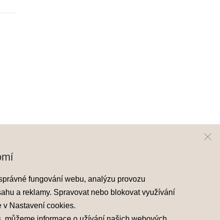
omí
ai
Kontakt
správné fungování webu, analýzu provozu
y Hyundai
Mapa prodejců
sahu a reklamy. Spravovat nebo blokovat využívání
skladové vozy
e v
Nastavení cookies
.
áděcí vozy
s, můžeme informace o užívání našich webových