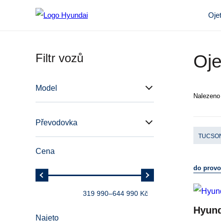
Oje
Filtr vozů
Oje
Model
Nalezen
Převodovka
TUCSO
Cena
do prov
319 990
–
644 990 Kč
Hyun
Najeto