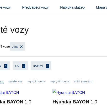
té vozy
Předváděcí vozy
Nabídka služeb
Mapa p
té vozy
o
9
vozů
Jiná
N
4
i30
3
BAYON
2
ozu
najeté km
nejnižší cena
nejvyšší cena
stáří inzerátu
dai BAYON
1,0
Hyundai BAYON
1,0