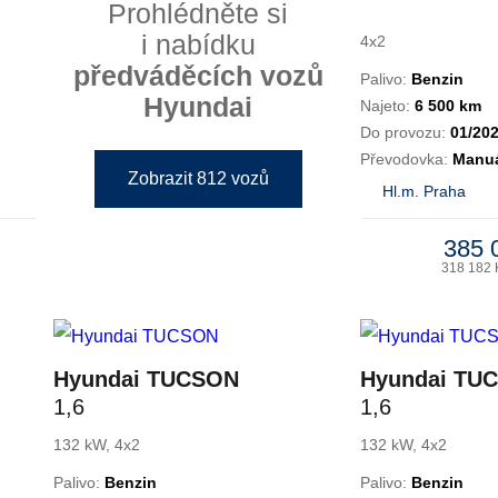
Prohlédněte si
i nabídku
4x2
předváděcích vozů
Palivo:
Benzin
Hyundai
Najeto:
6 500 km
Do provozu:
01/20
Převodovka:
Manuá
Zobrazit 812 vozů
Hl.m. Praha
385 
318 182 
Hyundai TUCSON
Hyundai TU
1,6
1,6
132 kW, 4x2
132 kW, 4x2
Palivo:
Benzin
Palivo:
Benzin