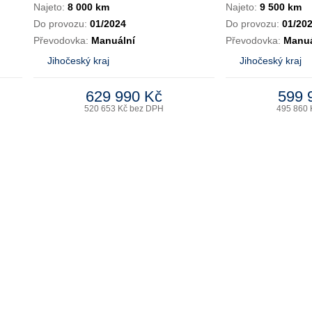
Najeto:
8 000 km
Najeto:
9 500 km
Do provozu:
01/2024
Do provozu:
01/20
Převodovka:
Manuální
Převodovka:
Manuá
Jihočeský kraj
Jihočeský kraj
629 990 Kč
599 
520 653 Kč bez DPH
495 860 