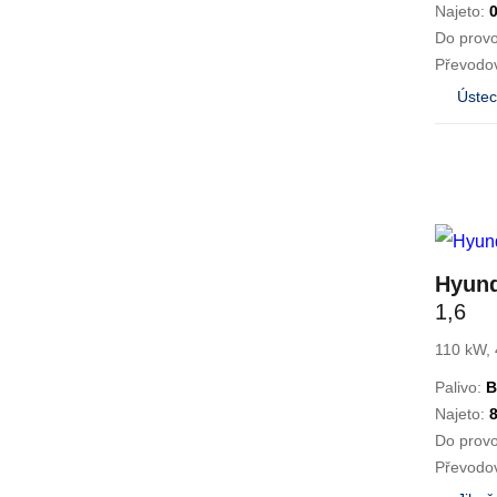
Najeto:
Do prov
Převodo
Ústec
Hyun
1,6
110 kW, 
Palivo:
B
Najeto:
Do prov
Převodo