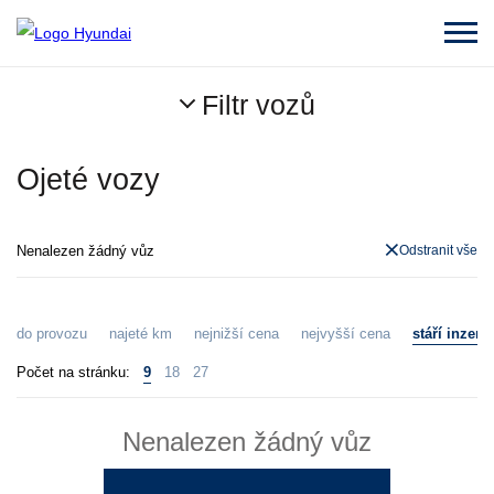
Filtr vozů
Ojeté vozy
Nenalezen žádný vůz
Odstranit vše
do provozu
najeté km
nejnižší cena
nejvyšší cena
stáří inzerá
Počet na stránku:
9
18
27
Nenalezen žádný vůz