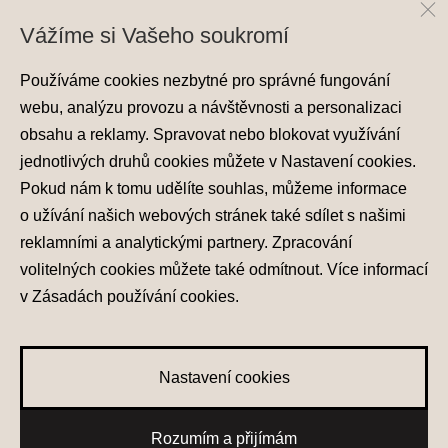
Vážíme si Vašeho soukromí
Používáme cookies nezbytné pro správné fungování
webu, analýzu provozu a návštěvnosti a personalizaci
obsahu a reklamy. Spravovat nebo blokovat využívání
jednotlivých druhů cookies můžete v
Nastavení cookies
.
Ochrana osobních údajů
Pokud nám k tomu udělíte souhlas, můžeme informace
Nastavení cookies
o užívání našich webových stránek také sdílet s našimi
Zásady používání cookies
reklamními a analytickými partnery. Zpracování
volitelných cookies můžete také
odmítnout
. Více informací
© 2026 Hyundai Motor Czech s.r.o.
Všechna práva vyhrazena
v
Zásadách používání cookies
.
Made with
PragueBest
Nastavení cookies
0
Rozumím a přijímám