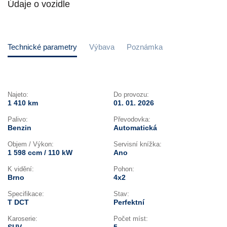
Údaje o vozidle
Technické parametry
Výbava
Poznámka
Najeto:
Do provozu:
1 410 km
01. 01. 2026
Palivo:
Převodovka:
Benzin
Automatická
Objem / Výkon:
Servisní knížka:
1 598 ccm / 110 kW
Ano
K vidění:
Pohon:
Brno
4x2
Specifikace:
Stav:
T DCT
Perfektní
Karoserie:
Počet míst: