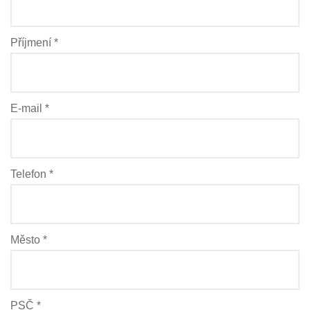
Příjmení *
E-mail *
Telefon *
Město *
PSČ *