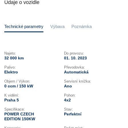
Údaje o vozidle
Technické parametry
Výbava
Poznámka
Najeto:
Do provozu:
32 000 km
01. 10. 2023
Palivo:
Převodovka:
Elektro
Automatická
Objem / Výkon:
Servisní knížka:
0 ccm / 150 kW
Ano
K vidění:
Pohon:
Praha 5
4x2
Specifikace:
Stav:
POWER CZECH
Perfektní
EDITION 150KW