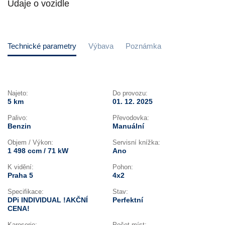
Údaje o vozidle
Technické parametry
Výbava
Poznámka
Najeto:
Do provozu:
5 km
01. 12. 2025
Palivo:
Převodovka:
Benzin
Manuální
Objem / Výkon:
Servisní knížka:
1 498 ccm / 71 kW
Ano
K vidění:
Pohon:
Praha 5
4x2
Specifikace:
Stav:
DPi INDIVIDUAL !AKČNÍ
Perfektní
CENA!
Karoserie:
Počet míst: