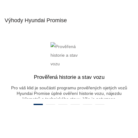
Výhody Hyundai Promise
Prověřená historie a stav vozu
Pro váš klid je součástí programu prověřených ojetých vozů
Hyundai Promise úplné ověření historie vozu, nájezdu
kilometrů a technického stavu. Vše je potvrzeno
certifikátem, využívajícím stobodovou stupnici pro
vyhodnocení celkového stavu vozu. Certifikát je vystaven
odborným technikem Hyundai.