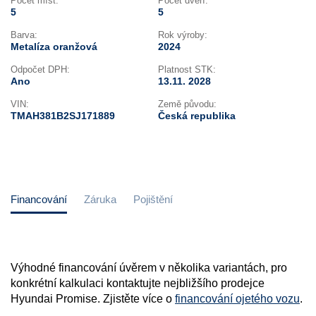
Počet míst:
Počet dveří:
5
5
Barva:
Rok výroby:
Metalíza oranžová
2024
Odpočet DPH:
Platnost STK:
Ano
13.11. 2028
VIN:
Země původu:
TMAH381B2SJ171889
Česká republika
Financování
Záruka
Pojištění
Výhodné financování úvěrem v několika variantách, pro
konkrétní kalkulaci kontaktujte nejbližšího prodejce
Hyundai Promise. Zjistěte více o
financování ojetého vozu
.