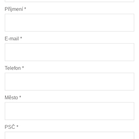
Příjmení *
E-mail *
Telefon *
Město *
PSČ *