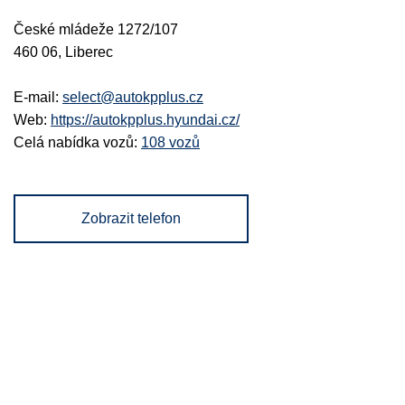
České mládeže 1272/107
460 06, Liberec
E-mail:
select@autokpplus.cz
Web:
https://autokpplus.hyundai.cz/
Celá nabídka vozů:
108 vozů
Zobrazit telefon