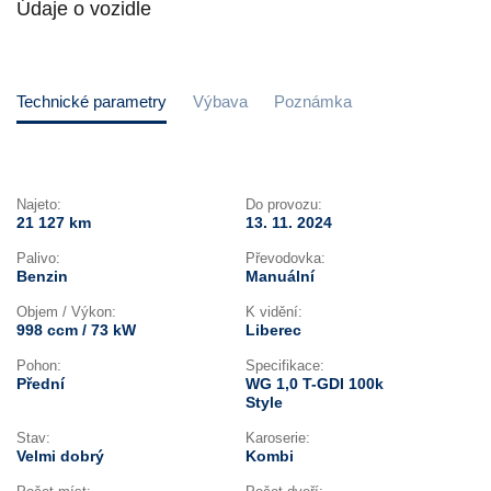
Údaje o vozidle
Technické parametry
Výbava
Poznámka
Najeto:
Do provozu:
21 127 km
13. 11. 2024
Palivo:
Převodovka:
Benzin
Manuální
Objem / Výkon:
K vidění:
998 ccm / 73 kW
Liberec
Pohon:
Specifikace:
Přední
WG 1,0 T-GDI 100k
Style
Stav:
Karoserie:
Velmi dobrý
Kombi