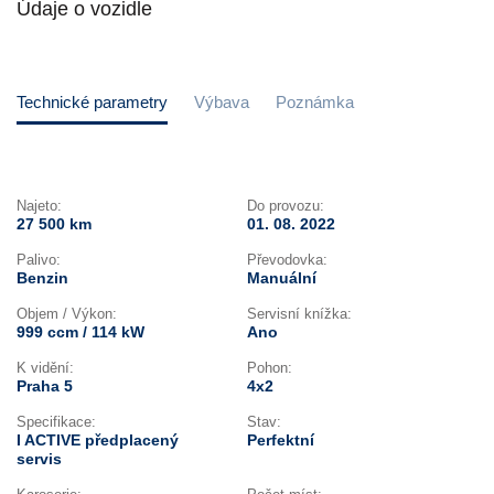
Údaje o vozidle
Technické parametry
Výbava
Poznámka
Najeto:
Do provozu:
27 500 km
01. 08. 2022
Palivo:
Převodovka:
Benzin
Manuální
Objem / Výkon:
Servisní knížka:
999 ccm / 114 kW
Ano
K vidění:
Pohon:
Praha 5
4x2
Specifikace:
Stav:
I ACTIVE předplacený
Perfektní
servis