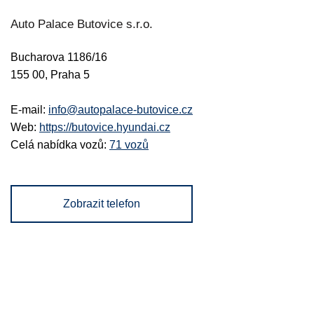
Auto Palace Butovice s.r.o.
Bucharova 1186/16
155 00, Praha 5
E-mail:
info@autopalace-butovice.cz
Web:
https://butovice.hyundai.cz
Celá nabídka vozů:
71 vozů
Zobrazit telefon