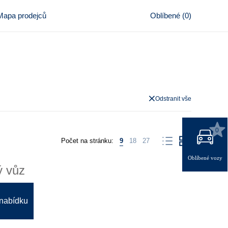
Mapa prodejců
Oblíbené
(
0
)
Odstranit vše
0
Počet na stránku:
9
18
27
Oblíbené vozy
ý vůz
 nabídku