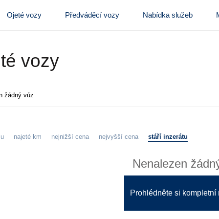
Ojeté vozy
Předváděcí vozy
Nabídka služeb
té vozy
n žádný vůz
zu
najeté km
nejnižší cena
nejvyšší cena
stáří inzerátu
Nenalezen žádn
Prohlédněte si kompletní