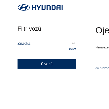
Filtr vozů
Oje
Značka
Nenaleze
BMW
0 vozů
do provo