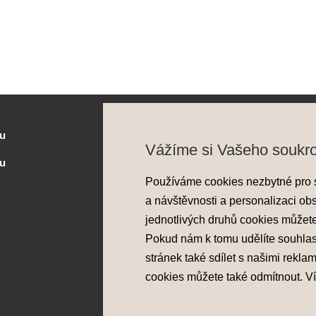
u
Služby
Vážíme si Vašeho soukr
zu
Flexibilní financování
Používáme cookies nezbytné pro 
Prodloužená záruka
a návštěvnosti a personalizaci ob
Pojištění
jednotlivých druhů cookies můžet
Asistenční služba
Pokud nám k tomu udělíte souhla
Probíhající akce
stránek také sdílet s našimi rekla
cookies můžete také
odmítnout
. V