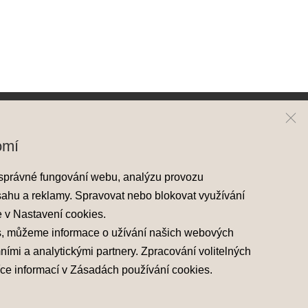
Hyundai
Kontakt
omí
Modely Hyundai
Mapa prodejců
správné fungování webu, analýzu provozu
Nové skladové vozy
sahu a reklamy. Spravovat nebo blokovat využívání
Předváděcí vozy
e v
Nastavení cookies
.
Akční nabídky
s, můžeme informace o užívání našich webových
mními a analytickými partnery. Zpracování volitelných
íce informací v
Zásadách používání cookies
.